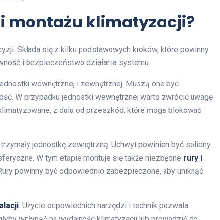
i montażu klimatyzacji?
cyzji. Składa się z kilku podstawowych kroków, które powinny
ywność i bezpieczeństwo działania systemu.
jednostki wewnętrznej i zewnętrznej. Muszą one być
ość. W przypadku jednostki wewnętrznej warto zwrócić uwagę
 klimatyzowane, z dala od przeszkód, które mogą blokować
ą trzymały jednostkę zewnętrzną. Uchwyt powinien być solidny
osferyczne. W tym etapie montuje się także niezbędne
rury i
. Rury powinny być odpowiednio zabezpieczone, aby uniknąć
lacji
. Użycie odpowiednich narzędzi i technik pozwala
głyby wpłynąć na wydajność klimatyzacji lub prowadzić do