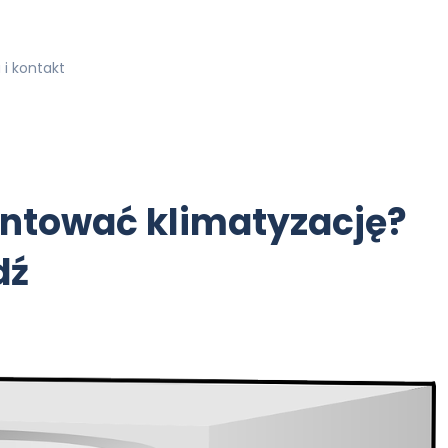
i kontakt
ntować klimatyzację?
dź