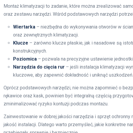
Montaż klimatyzacji to zadanie, które można zrealizować sa
oraz zestawu narzędzi. Wśród podstawowych narzędzi potrzebn
Wiertarka
– niezbędna do wykonywania otworów w ścianac
oraz zewnętrznych klimatyzacji.
Klucze
– zarówno klucze płaskie, jak i nasadowe są ist
konstrukcyjnych.
Poziomica
– pozwala na precyzyjne ustawienie jednostki,
Narzędzia do cięcia rur
– jeśli instalacja klimatyzacji 
kluczowe, aby zapewnić dokładność i uniknąć uszkodzeń
Oprócz podstawowych narzędzi, nie można zapomnieć o bez
rękawice oraz kask, powinien być integralną częścią przygoto
zminimalizować ryzyko kontuzji podczas montażu.
Zainwestowanie w dobrej jakości narzędzia i sprzęt ochronny 
jakość instalacji. Dlatego warto przemyśleć, jakie konkretne 
przebiegały sprawnie i bezpiecznie.