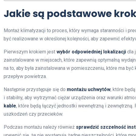
Jakie są podstawowe krok
Montaż klimatyzacji to proces, który wymaga staranności i pre
być realizowane w określonej kolejności, aby zapewnić efekt
Pierwszym krokiem jest
wybór odpowiedniej lokalizacji
dla 
zainstalowane w miejscach, które zapewnią optymalną wydajn
na to, aby była zainstalowana w pomieszczeniu, które ma być
przepływ powietrza.
Następnie przystępuje się do
montażu uchwytów
, które będ
i stabilny, aby wytrzymać ciężar urządzenia oraz warunki atm
kable
, które będą łączyć jednostki wewnętrzną i zewnętrzną
uszkodzeń czy przecieków.
Podczas montażu należy również
sprawdzić szczelność insta
upewnić się, że nie występują żadne nieszczelności, które mo