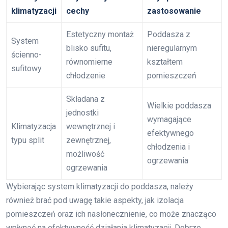
klimatyzacji
cechy
zastosowanie
Estetyczny montaż
Poddasza z
System
blisko sufitu,
nieregularnym
ścienno-
równomierne
kształtem
sufitowy
chłodzenie
pomieszczeń
Składana z
Wielkie poddasza
jednostki
wymagające
Klimatyzacja
wewnętrznej i
efektywnego
typu split
zewnętrznej,
chłodzenia i
możliwość
ogrzewania
ogrzewania
Wybierając system klimatyzacji do poddasza, należy
również brać pod uwagę takie aspekty, jak izolacja
pomieszczeń oraz ich nasłonecznienie, co może znacząco
wpłynąć na efektywność działania klimatyzacji. Dobrze