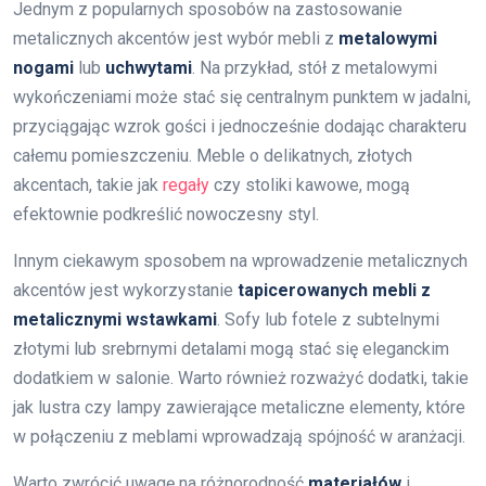
Jednym z popularnych sposobów na zastosowanie
metalicznych akcentów jest wybór mebli z
metalowymi
nogami
lub
uchwytami
. Na przykład, stół z metalowymi
wykończeniami może stać się centralnym punktem w jadalni,
przyciągając wzrok gości i jednocześnie dodając charakteru
całemu pomieszczeniu. Meble o delikatnych, złotych
akcentach, takie jak
regały
czy stoliki kawowe, mogą
efektownie podkreślić nowoczesny styl.
Innym ciekawym sposobem na wprowadzenie metalicznych
akcentów jest wykorzystanie
tapicerowanych mebli z
metalicznymi wstawkami
. Sofy lub fotele z subtelnymi
złotymi lub srebrnymi detalami mogą stać się eleganckim
dodatkiem w salonie. Warto również rozważyć dodatki, takie
jak lustra czy lampy zawierające metaliczne elementy, które
w połączeniu z meblami wprowadzają spójność w aranżacji.
Warto zwrócić uwagę na różnorodność
materiałów
i