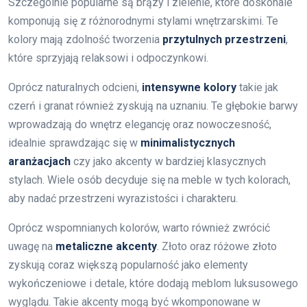
Szczególnie popularne są brązy i zielenie, które doskonale
komponują się z różnorodnymi stylami wnętrzarskimi. Te
kolory mają zdolność tworzenia
przytulnych przestrzeni
,
które sprzyjają relaksowi i odpoczynkowi.
Oprócz naturalnych odcieni,
intensywne kolory
takie jak
czerń i granat również zyskują na uznaniu. Te głębokie barwy
wprowadzają do wnętrz elegancję oraz nowoczesność,
idealnie sprawdzając się w
minimalistycznych
aranżacjach
czy jako akcenty w bardziej klasycznych
stylach. Wiele osób decyduje się na meble w tych kolorach,
aby nadać przestrzeni wyrazistości i charakteru.
Oprócz wspomnianych kolorów, warto również zwrócić
uwagę na
metaliczne akcenty
. Złoto oraz różowe złoto
zyskują coraz większą popularność jako elementy
wykończeniowe i detale, które dodają meblom luksusowego
wyglądu. Takie akcenty mogą być wkomponowane w