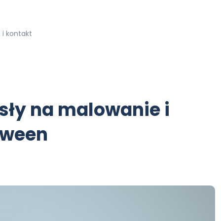
i kontakt
ły na malowanie i
oween