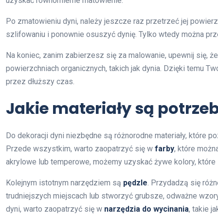
uzyskać równomierne matowienie.
Po zmatowieniu dyni, należy jeszcze raz przetrzeć jej powier
szlifowaniu i ponownie osuszyć dynię. Tylko wtedy można prz
Na koniec, zanim zabierzesz się za malowanie, upewnij się, ż
powierzchniach organicznych, takich jak dynia. Dzięki temu Tw
przez dłuższy czas.
Jakie materiały są potrze
Do dekoracji dyni niezbędne są różnorodne materiały, które p
Przede wszystkim, warto zaopatrzyć się w
farby
, które możn
akrylowe lub temperowe, możemy uzyskać żywe kolory, które 
Kolejnym istotnym narzędziem są
pędzle
. Przydadzą się różn
trudniejszych miejscach lub stworzyć grubsze, odważne wzor
dyni, warto zaopatrzyć się w
narzędzia do wycinania
, takie j