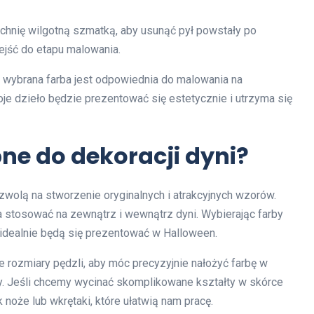
zchnię wilgotną szmatką, aby usunąć pył powstały po
ejść do etapu malowania.
e wybrana farba jest odpowiednia do malowania na
oje dzieło będzie prezentować się estetycznie i utrzyma się
bne do dekoracji dyni?
ozwolą na stworzenie oryginalnych i atrakcyjnych wzorów.
a stosować na zewnątrz i wewnątrz dyni. Wybierając farby
idealnie będą się prezentować w Halloween.
e rozmiary pędzli, aby móc precyzyjnie nałożyć farbę w
y. Jeśli chcemy wycinać skomplikowane kształty w skórce
ak noże lub wkrętaki, które ułatwią nam pracę.