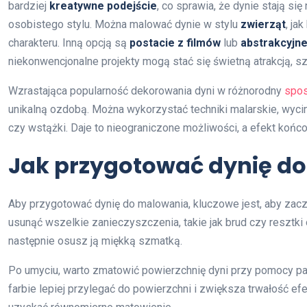
bardziej
kreatywne podejście
, co sprawia, że dynie stają s
osobistego stylu. Można malować dynie w stylu
zwierząt
, ja
charakteru. Inną opcją są
postacie z filmów
lub
abstrakcyjn
niekonwencjonalne projekty mogą stać się świetną atrakcją, s
Wzrastająca popularność dekorowania dyni w różnorodny
spo
unikalną ozdobą. Można wykorzystać techniki malarskie, wyci
czy wstążki. Daje to nieograniczone możliwości, a efekt koń
Jak przygotować dynię d
Aby przygotować dynię do malowania, kluczowe jest, aby zaczą
usunąć wszelkie zanieczyszczenia, takie jak brud czy resztki
następnie osusz ją miękką szmatką.
Po umyciu, warto zmatowić powierzchnię dyni przy pomocy pap
farbie lepiej przylegać do powierzchni i zwiększa trwałość efe