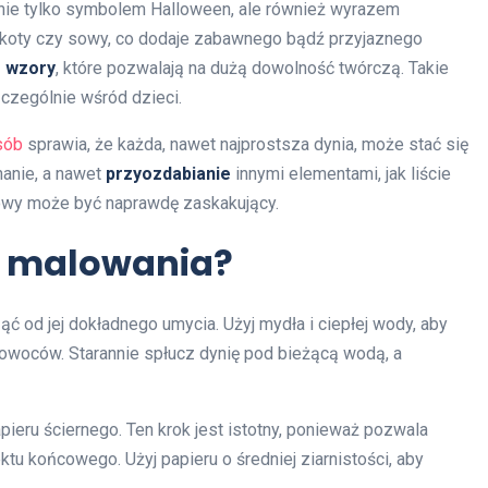
ię nie tylko symbolem Halloween, ale również wyrazem
k koty czy sowy, co dodaje zabawnego bądź przyjaznego
e wzory
, które pozwalają na dużą dowolność twórczą. Takie
zczególnie wśród dzieci.
sób
sprawia, że każda, nawet najprostsza dynia, może stać się
nanie, a nawet
przyozdabianie
innymi elementami, jak liście
cowy może być naprawdę zaskakujący.
o malowania?
ć od jej dokładnego umycia. Użyj mydła i ciepłej wody, aby
 owoców. Starannie spłucz dynię pod bieżącą wodą, a
ieru ściernego. Ten krok jest istotny, ponieważ pozwala
ktu końcowego. Użyj papieru o średniej ziarnistości, aby