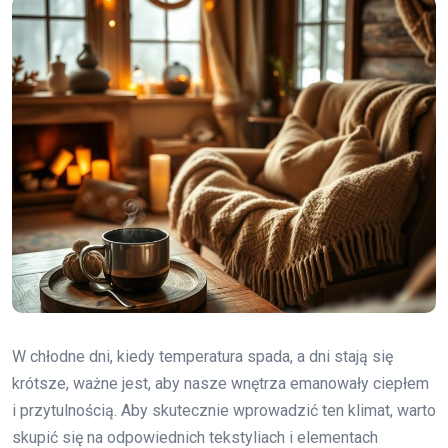
W chłodne dni, kiedy temperatura spada, a dni stają się
krótsze, ważne jest, aby nasze wnętrza emanowały ciepłem
i przytulnością. Aby skutecznie wprowadzić ten klimat, warto
skupić się na odpowiednich tekstyliach i elementach