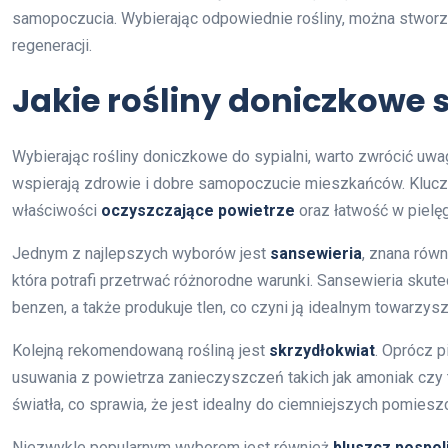
samopoczucia. Wybierając odpowiednie rośliny, można stworzy
regeneracji.
Jakie rośliny doniczkowe s
Wybierając rośliny doniczkowe do sypialni, warto zwrócić uwag
wspierają zdrowie i dobre samopoczucie mieszkańców. Kluczow
właściwości
oczyszczające powietrze
oraz łatwość w pielęg
Jednym z najlepszych wyborów jest
sansewieria
, znana równ
która potrafi przetrwać różnorodne warunki. Sansewieria skutec
benzen, a także produkuje tlen, co czyni ją idealnym towarzys
Kolejną rekomendowaną rośliną jest
skrzydłokwiat
. Oprócz p
usuwania z powietrza zanieczyszczeń takich jak amoniak czy t
światła, co sprawia, że jest idealny do ciemniejszych pomiesz
Niezwykle popularnym wyborem jest również
bluszcz pospol