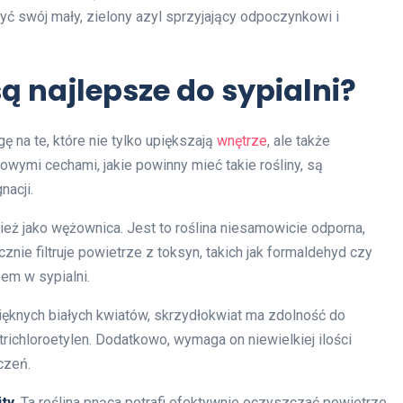
ć swój mały, zielony azyl sprzyjający odpoczynkowi i
ą najlepsze do sypialni?
ę na te, które nie tylko upiększają
wnętrze
, ale także
ymi cechami, jakie powinny mieć takie rośliny, są
nacji.
ież jako wężownica. Jest to roślina niesamowicie odporna,
znie filtruje powietrze z toksyn, takich jak formaldehyd czy
zem w sypialni.
ięknych białych kwiatów, skrzydłokwiat ma zdolność do
richloroetylen. Dodatkowo, wymaga on niewielkiej ilości
czeń.
ity
. Ta roślina pnąca potrafi efektywnie oczyszczać powietrze