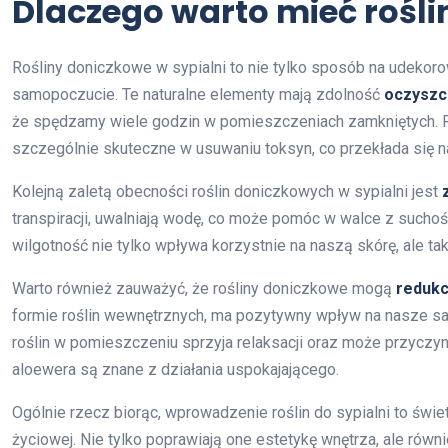
Dlaczego warto mieć rośli
Rośliny doniczkowe w sypialni to nie tylko sposób na udekor
samopoczucie. Te naturalne elementy mają zdolność
oczyszc
że spędzamy wiele godzin w pomieszczeniach zamkniętych. Ro
szczególnie skuteczne w usuwaniu toksyn, co przekłada się n
Kolejną zaletą obecności roślin doniczkowych w sypialni jest
transpiracji, uwalniają wodę, co może pomóc w walce z such
wilgotność nie tylko wpływa korzystnie na naszą skórę, ale t
Warto również zauważyć, że rośliny doniczkowe mogą
redukc
formie roślin wewnętrznych, ma pozytywny wpływ na nasze s
roślin w pomieszczeniu sprzyja relaksacji oraz może przyczyni
aloewera są znane z działania uspokajającego.
Ogólnie rzecz biorąc, wprowadzenie roślin do sypialni to świe
życiowej. Nie tylko poprawiają one estetykę wnętrza, ale równ