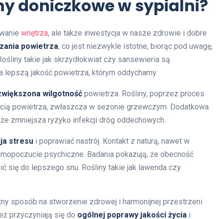
ny doniczkowe w sypialni?
owanie
wnętrza
, ale także inwestycja w nasze zdrowie i dobre
zania powietrza
, co jest niezwykle istotne, biorąc pod uwagę,
śliny takie jak skrzydłokwiat czy sansewieria są
a lepszą jakość powietrza, którym oddychamy.
zwiększona wilgotność
powietrza. Rośliny, poprzez proces
ością powietrza, zwłaszcza w sezonie grzewczym. Dodatkowa
akże zmniejsza ryzyko infekcji dróg oddechowych.
ja stresu
i poprawiać nastrój. Kontakt z naturą, nawet w
amopoczucie psychiczne. Badania pokazują, że obecność
ć się do lepszego snu. Rośliny takie jak lawenda czy
tny sposób na stworzenie zdrowej i harmonijnej przestrzeni
ież przyczyniają się do
ogólnej poprawy jakości życia
i