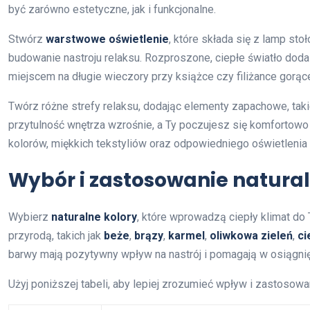
być zarówno estetyczne, jak i funkcjonalne.
Stwórz
warstwowe oświetlenie
, które składa się z lamp st
budowanie nastroju relaksu. Rozproszone, ciepłe światło doda 
miejscem na długie wieczory przy książce czy filiżance gorące
Twórz różne strefy relaksu, dodając elementy zapachowe, taki
przytulność wnętrza wzrośnie, a Ty poczujesz się komfortow
kolorów, miękkich tekstyliów oraz odpowiedniego oświetlenia
Wybór i zastosowanie natural
Wybierz
naturalne kolory
, które wprowadzą ciepły klimat do
przyrodą, takich jak
beże
,
brązy
,
karmel
,
oliwkowa zieleń
,
ci
barwy mają pozytywny wpływ na nastrój i pomagają w osiągnię
Użyj poniższej tabeli, aby lepiej zrozumieć wpływ i zastosow