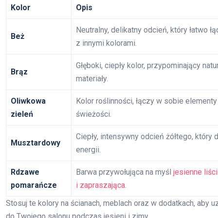
Kolor
Opis
Neutralny, delikatny odcień, który łatwo łą
Beż
z innymi kolorami.
Głęboki, ciepły kolor, przypominający natu
Brąz
materiały.
Oliwkowa
Kolor roślinności, łączy w sobie elementy 
zieleń
świeżości.
Ciepły, intensywny odcień żółtego, który 
Musztardowy
energii.
Rdzawe
Barwa przywołująca na myśl
jesienne liści
pomarańcze
i zapraszająca
.
Stosuj te kolory na ścianach, meblach oraz w dodatkach, aby u
do Twojego salonu podczas jesieni i zimy.