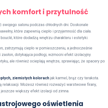
ych komfort i przytulność
ść swojego salonu podczas chłodnych dni. Doskonale
awełny, które zapewnią ciepło i przyjemność dla ciała.
 bouclé, które dodadzą wnętrzu charakteru i estetyki.
 len, zatrzymują ciepło w pomieszczeniu, a jednocześnie
zasłon, dotykająca podłogi, wzmocni efekt izolacyjny.
yku, ale również ocieplają wnętrze, sprawiając, że spacery po
epłych, ziemistych kolorach
jak karmel, brąz czy terakota.
jają relaksacji. Możesz również rozważyć warstwowe firany,
 jeszcze większy efekt izolacji od zimna.
strojowego oświetlenia