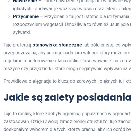
Nawożenie
– Dobre nawożenie pomaga tui w prawidłowy
iglastych i podawać je wczesną wiosną oraz latem. Unika
Przycinanie
– Przycinanie tui jest istotne dla utrzymania
rozpoczęciem wegetacji. Umożliwia to również usunięcie
sylwetki.
Tuje preferują
stanowiska słoneczne
lub półcieniste, co wpł
przepuszczalna, aby uniknąć nadmiaru wilgoci, który może pro
regularne monitorowanie stanu roślin. Obserwowanie ich zdrow
mszyce czy przędziorki, które mogą negatywnie wpływać na wy
Prawidłowa pielęgnacja to klucz do zdrowych i pięknych tui, kt
Jakie są zalety posiadania
Tuje to rośliny, które zdobyły ogromną popularność w ogroda
zastosowań. Dzięki swojej zimozielonej strukturze, tuje zacho
doskonałym wyborem dla tych, którzy pragną, aby ich ogród b