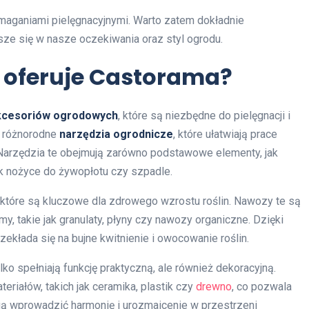
 wymaganiami pielęgnacyjnymi. Warto zatem dokładnie
sze się w nasze oczekiwania oraz styl ogrodu.
 oferuje Castorama?
kcesoriów ogrodowych
, które są niezbędne do pielęgnacji i
ę różnorodne
narzędzia ogrodnicze
, które ułatwiają prace
 Narzędzia te obejmują zarówno podstawowe elementy, jak
jak nożyce do żywopłotu czy szpadle.
, które są kluczowe dla zdrowego wzrostu roślin. Nawozy te są
, takie jak granulaty, płyny czy nawozy organiczne. Dzięki
kłada się na bujne kwitnienie i owocowanie roślin.
tylko spełniają funkcję praktyczną, ale również dekoracyjną.
riałów, takich jak ceramika, plastik czy
drewno
, co pozwala
ą wprowadzić harmonię i urozmaicenie w przestrzeni