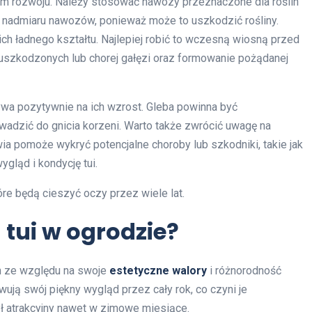
m rozwoju. Należy stosować nawozy przeznaczone dla roślin
j nadmiaru nawozów, ponieważ może to uszkodzić rośliny.
 ich ładnego kształtu. Najlepiej robić to wczesną wiosną przed
 uszkodzonych lub chorej gałęzi oraz formowanie pożądanej
ywa pozytywnie na ich wzrost. Gleba powinna być
wadzić do gnicia korzeni. Warto także zwrócić uwagę na
ia pomoże wykryć potencjalne choroby lub szkodniki, takie jak
gląd i kondycję tui.
óre będą cieszyć oczy przez wiele lat.
 tui w ogrodzie?
ch ze względu na swoje
estetyczne walory
i różnorodność
wują swój piękny wygląd przez cały rok, co czyni je
ył atrakcyjny nawet w zimowe miesiące.