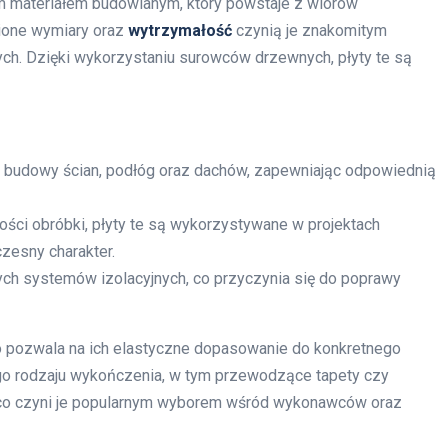
rnym materiałem budowlanym, który powstaje z wiórów
nione wymiary oraz
wytrzymałość
czynią je znakomitym
. Dzięki wykorzystaniu surowców drzewnych, płyty te są
o budowy ścian, podłóg oraz dachów, zapewniając odpowiednią
ości obróbki, płyty te są wykorzystywane w projektach
esny charakter.
ych systemów izolacyjnych, co przyczynia się do poprawy
co pozwala na ich elastyczne dopasowanie do konkretnego
o rodzaju wykończenia, w tym przewodzące tapety czy
e, co czyni je popularnym wyborem wśród wykonawców oraz