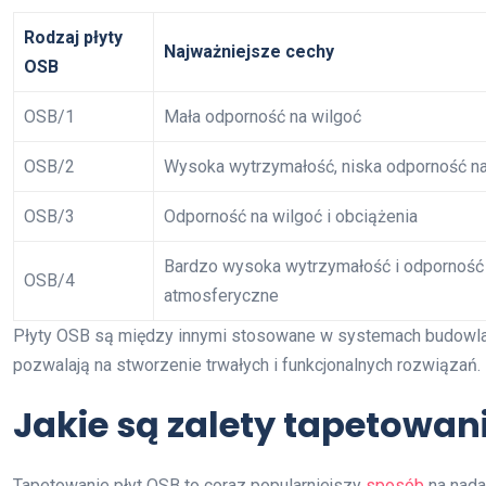
Rodzaj płyty
Najważniejsze cechy
OSB
OSB/1
Mała odporność na wilgoć
OSB/2
Wysoka wytrzymałość, niska odporność na
OSB/3
Odporność na wilgoć i obciążenia
Bardzo wysoka wytrzymałość i odporność 
OSB/4
atmosferyczne
Płyty OSB są między innymi stosowane w systemach budowlan
pozwalają na stworzenie trwałych i funkcjonalnych rozwiązań.
Jakie są zalety tapetowan
Tapetowanie płyt OSB to coraz popularniejszy
sposób
na nada