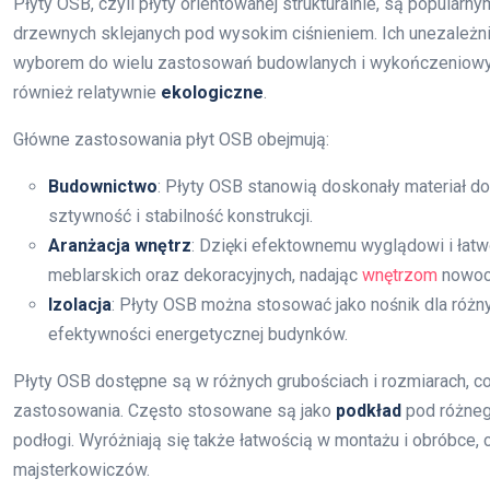
Płyty OSB, czyli płyty orientowanej strukturalnie, są popula
drzewnych sklejanych pod wysokim ciśnieniem. Ich unezależ
wyborem do wielu zastosowań budowlanych i wykończeniowych
również relatywnie
ekologiczne
.
Główne zastosowania płyt OSB obejmują:
Budownictwo
: Płyty OSB stanowią doskonały materiał d
sztywność i stabilność konstrukcji.
Aranżacja wnętrz
: Dzięki efektownemu wyglądowi i łatw
meblarskich oraz dekoracyjnych, nadając
wnętrzom
nowocz
Izolacja
: Płyty OSB można stosować jako nośnik dla różn
efektywności energetycznej budynków.
Płyty OSB dostępne są w różnych grubościach i rozmiarach, 
zastosowania. Często stosowane są jako
podkład
pod różneg
podłogi. Wyróżniają się także łatwością w montażu i obróbc
majsterkowiczów.