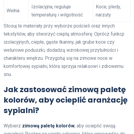
Izolacyjna, reguluje
Koce, pledy,
Wełna
temperaturę i wilgotność
narzuty
Stosuj te materiały przy wyborze pościeli oraz innych
tekstyliów, aby stworzyć ciepłą atmosferę. Oprócz funkcji
izolacyjnych, ciepłe, gęste tkaniny, jak grube koce czy
welurowe poduszki, dodadzą wzrokowej przytulności i
charakteru wnętrzu. Przygotuj się na zimowe noce w
komfortowej sypialni, która sprzyja relaksowi i zdrowemu
snu.
Jak zastosować zimową paletę
kolorów, aby ocieplić aranżację
sypialni?
Wybierz
zimową paletę kolorów
, aby ocieplić swoją
sypialnię! Postaw na ciepłe odcienie, które wprowadzą do