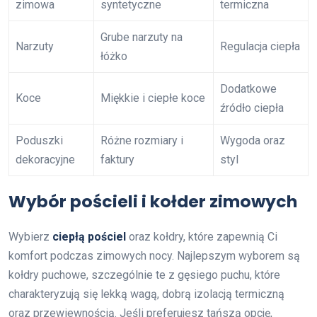
zimowa
syntetyczne
termiczna
Grube narzuty na
Narzuty
Regulacja ciepła
łóżko
Dodatkowe
Koce
Miękkie i ciepłe koce
źródło ciepła
Poduszki
Różne rozmiary i
Wygoda oraz
dekoracyjne
faktury
styl
Wybór pościeli i kołder zimowych
Wybierz
ciepłą pościel
oraz kołdry, które zapewnią Ci
komfort podczas zimowych nocy. Najlepszym wyborem są
kołdry puchowe, szczególnie te z gęsiego puchu, które
charakteryzują się lekką wagą, dobrą izolacją termiczną
oraz przewiewnością. Jeśli preferujesz tańszą opcję,