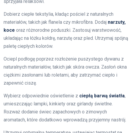
sprzyjała relaksowi.
Dobierz ciepłe tekstylia, kładąc pościel z naturalnych
materiałów, takich jak flanela czy mikrofibra. Dodaj
narzuty,
koce
oraz różnorodne poduszki. Zastosuj warstwowość,
układając na łóżku kołdrę, narzutę oraz pled. Utrzymaj spójną
paletę ciepłych kolorów.
Ociepl podłogę poprzez rozłożenie puszystego dywanu z
naturalnych materiałów, takich jak skóra owcza. Zasłoń okna
ciężkimi zasłonami lub roletami, aby zatrzymać ciepło i
zapewnić ciszę.
Wybierz odpowiednie oświetlenie z
ciepłą barwą światła
,
umieszczając lampki, kinkiety oraz girlandy świetlne.
Rozważ dodanie świec zapachowych o zimowych
aromatach, które dodatkowo wprowadzą przyjemny nastrój.
Utrzymuj optymalną temperaturę, ustawiając termostat na