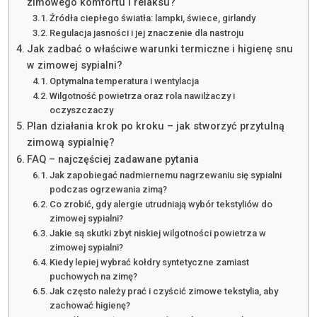
zimowego komfortu i relaksu?
Źródła ciepłego światła: lampki, świece, girlandy
Regulacja jasności i jej znaczenie dla nastroju
Jak zadbać o właściwe warunki termiczne i higienę snu
w zimowej sypialni?
Optymalna temperatura i wentylacja
Wilgotność powietrza oraz rola nawilżaczy i
oczyszczaczy
Plan działania krok po kroku – jak stworzyć przytulną
zimową sypialnię?
FAQ – najczęściej zadawane pytania
Jak zapobiegać nadmiernemu nagrzewaniu się sypialni
podczas ogrzewania zimą?
Co zrobić, gdy alergie utrudniają wybór tekstyliów do
zimowej sypialni?
Jakie są skutki zbyt niskiej wilgotności powietrza w
zimowej sypialni?
Kiedy lepiej wybrać kołdry syntetyczne zamiast
puchowych na zimę?
Jak często należy prać i czyścić zimowe tekstylia, aby
zachować higienę?