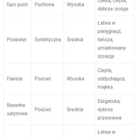
Lekka, ciepła,
Gęsi puch
Puchowa
Wysoka
dobrze izoluje
Łatwa w
pielęgnacji,
Poliester
Syntetyczna
Średnia
tańsza,
umiarkowana
izolacja
Ciepła,
Flanela
Pościel
Wysoka
oddychająca,
miękka
Elegancka,
Bawełna
Pościel
Średnia
dobrze
satynowa
przewiewa
Łatwa w